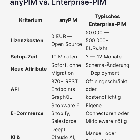
anyPIM vs. Enterprise-PIM
Typisches
Kriterium
anyPIM
Enterprise-PIM
50.000 —
0 EUR —
Lizenzkosten
500.000+
Open Source
EUR/Jahr
Setup-Zeit
10 Minuten
3 — 12 Monate
Sofort, ohne
Schema-Änderung
Neue Attribute
Migration
+ Deployment
370+ REST
Oft eingeschränkt
API
Endpoints +
oder
GraphQL
kostenpflichtig
Shopware 6,
Eigene
E-Commerce
Shopify,
Connectoren oder
Salesforce
Middleware nötig
DeepL,
Manuell oder
KI &
Claude AI,