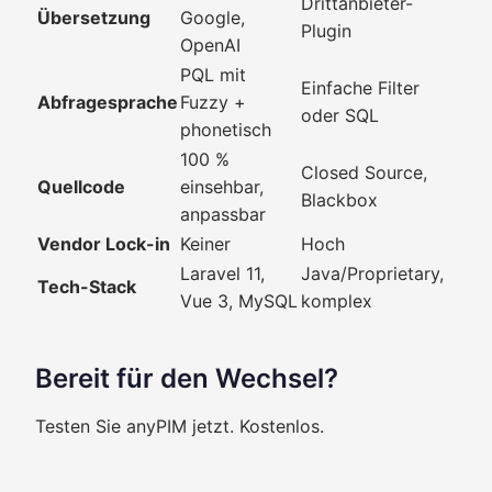
Drittanbieter-
Übersetzung
Google,
Plugin
OpenAI
PQL mit
Einfache Filter
Abfragesprache
Fuzzy +
oder SQL
phonetisch
100 %
Closed Source,
Quellcode
einsehbar,
Blackbox
anpassbar
Vendor Lock-in
Keiner
Hoch
Laravel 11,
Java/Proprietary,
Tech-Stack
Vue 3, MySQL
komplex
Bereit für den Wechsel?
Testen Sie anyPIM jetzt. Kostenlos.