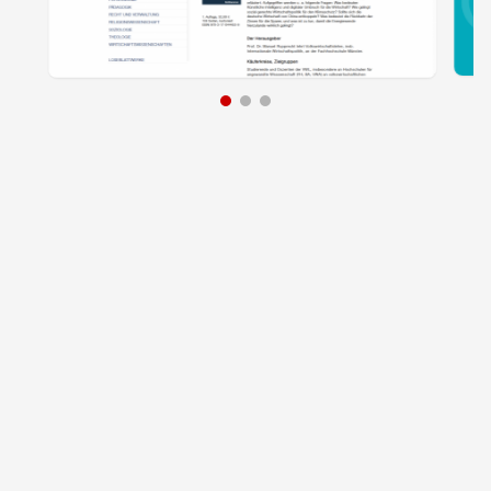
🔗 Weiterführende Links
manuals.audi
↗
ERBE Productfinder
↗
Kohlhammer Katalog für den Buchhandel
↗