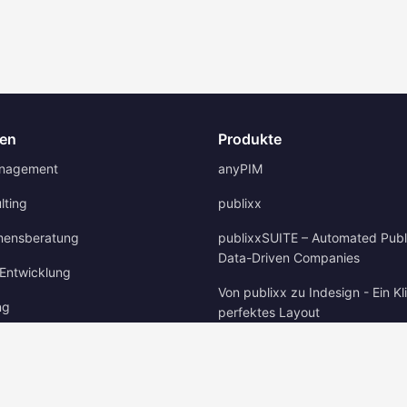
gen
Produkte
anagement
anyPIM
lting
publixx
mensberatung
publixxSUITE – Automated Publi
Data-Driven Companies
Entwicklung
Von publixx zu Indesign - Ein Kl
ng
perfektes Layout
HeroCAT
Referenzen – HeroCAT im Einsa