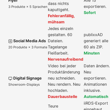
Flyer
Alle 15
dass nichts
exportieren.
3 Produkte × 5 Sprachen
kaputtgeht.
Sofort
Fehleranfällig,
mühsam
Jedes einzeln
gestalten. 60
publixxAD
Social Media Ads
Dateien.
generiert alle
Tagelange
60 als ZIP.
20 Produkte × 3 Formate
Fleißarbeit.
Minuten
Nervenaufreibend
Video bei jeder
Daten ändern.
Produktänderung
Neu
Digital Signage
neu schneiden.
exportieren.
Neu rendern. Neu
Animationen
Showroom-Displays
hochladen.
inklusive.
Dauerbaustelle
Automatisch
iiRDS-Export
Teure
eingebaut,