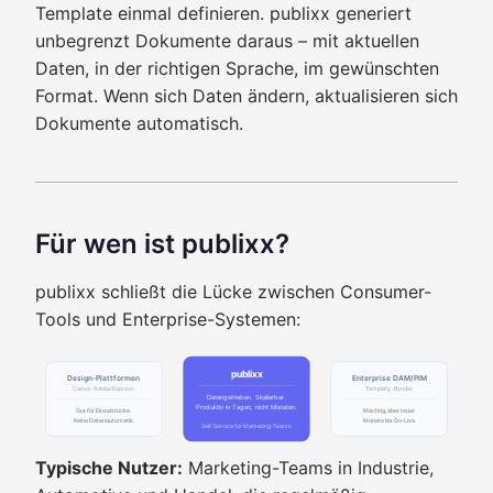
Template einmal definieren. publixx generiert
unbegrenzt Dokumente daraus – mit aktuellen
Daten, in der richtigen Sprache, im gewünschten
Format. Wenn sich Daten ändern, aktualisieren sich
Dokumente automatisch.
Für wen ist publixx?
publixx schließt die Lücke zwischen Consumer-
Tools und Enterprise-Systemen:
publixx
Design-Plattformen
Enterprise DAM/PIM
Canva · Adobe Express
Templafy · Bynder
Datengetrieben. Skalierbar.
Produktiv in Tagen, nicht Monaten.
Gut für Einzelstücke.
Mächtig, aber teuer.
Keine Datenautomatik.
Monate bis Go-Live.
Self-Service für Marketing-Teams
Typische Nutzer:
Marketing-Teams in Industrie,