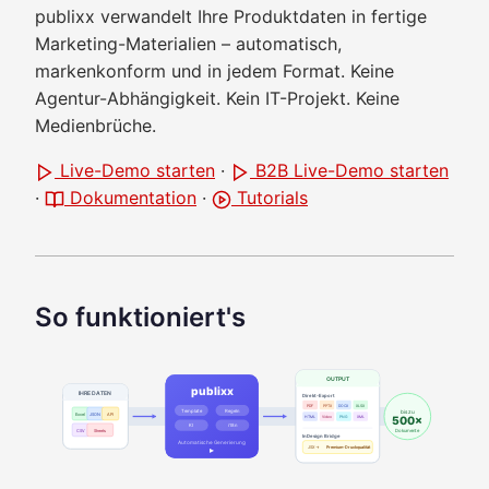
publixx verwandelt Ihre Produktdaten in fertige
Marketing-Materialien – automatisch,
markenkonform und in jedem Format. Keine
Agentur-Abhängigkeit. Kein IT-Projekt. Keine
Medienbrüche.
Live-Demo starten
·
B2B Live-Demo starten
·
Dokumentation
·
Tutorials
So funktioniert's
OUTPUT
publixx
IHRE DATEN
Direkt-Export
PDF
PPTX
DOCX
XLSX
Template
Regeln
bis zu
Excel
JSON
API
500×
HTML
Video
PNG
XML
KI
i18n
CSV
Sheets
Dokumente
InDesign Bridge
Automatische Generierung
JSX →
Premium-Druckqualität
▸