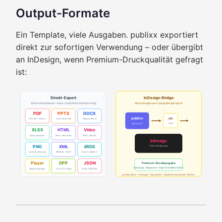
Output-Formate
Ein Template, viele Ausgaben. publixx exportiert
direkt zur sofortigen Verwendung – oder übergibt
an InDesign, wenn Premium-Druckqualität gefragt
ist:
Direkt-Export
InDesign Bridge
Sofort einsatzbereit – keine zusätzliche Software nötig
Wenn pixelgenaue Typografie gefragt ist
PDF
PPTX
DOCX
publixx
JSX
300 DPI · Vektor
Voll editierbar
Natives Word
generiert
Script
XLSX
HTML
Video
Datentabellen
Web · Microsite
MP4 · WebM
InDesign
PNG
XML
iiRDS
führt Script aus
Jede Auflösung
BMEcat · XLIFF
tekom-validiert
Player
DPP
JSON
Premium-Druckausgabe
Kataloge · Magazine · High-End-Materialien
Digital Signage
EU 2027 ready
Array · NDJSON
publixx-Daten + InDesign-Typografie = das Beste aus beiden Welten