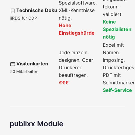
Spezialsoftware.
tekom-
Technische Doku
XML-Kenntnisse
validiert.
nötig.
iiRDS für CDP
Keine
Hohe
Spezialisten
Einstiegshürde
nötig
Excel mit
Jede einzeln
Namen.
designen. Oder
Imposing.
Visitenkarten
Druckerei
Druckfertiges
50 Mitarbeiter
beauftragen.
PDF mit
€€€
Schnittmarken
Self-Service
publixx Module