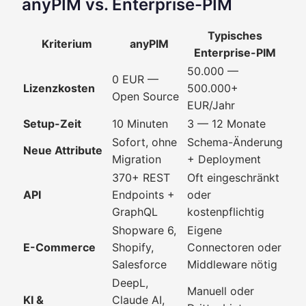
anyPIM vs. Enterprise-PIM
Typisches
Kriterium
anyPIM
Enterprise-PIM
50.000 —
0 EUR —
Lizenzkosten
500.000+
Open Source
EUR/Jahr
Setup-Zeit
10 Minuten
3 — 12 Monate
Sofort, ohne
Schema-Änderung
Neue Attribute
Migration
+ Deployment
370+ REST
Oft eingeschränkt
API
Endpoints +
oder
GraphQL
kostenpflichtig
Shopware 6,
Eigene
E-Commerce
Shopify,
Connectoren oder
Salesforce
Middleware nötig
DeepL,
Manuell oder
KI &
Claude AI,