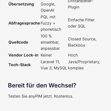
Drittanbieter-
Übersetzung
Google,
Plugin
OpenAI
PQL mit
Einfache Filter
Abfragesprache
Fuzzy +
oder SQL
phonetisch
100 %
Closed Source,
Quellcode
einsehbar,
Blackbox
anpassbar
Vendor Lock-in
Keiner
Hoch
Laravel 11,
Java/Proprietary,
Tech-Stack
Vue 3, MySQL
komplex
Bereit für den Wechsel?
Testen Sie anyPIM jetzt. Kostenlos.