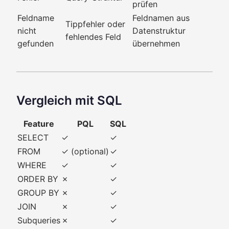
prüfen
Feldname
Feldnamen aus
Tippfehler oder
nicht
Datenstruktur
fehlendes Feld
gefunden
übernehmen
Vergleich mit SQL
Feature
PQL
SQL
SELECT
✓
✓
FROM
✓ (optional)
✓
WHERE
✓
✓
ORDER BY
✗
✓
GROUP BY
✗
✓
JOIN
✗
✓
Subqueries
✗
✓