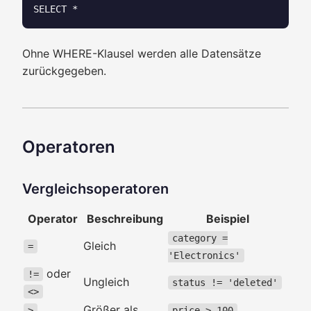
Ohne WHERE-Klausel werden alle Datensätze
zurückgegeben.
Operatoren
Vergleichsoperatoren
Operator
Beschreibung
Beispiel
category =
Gleich
=
'Electronics'
oder
!=
Ungleich
status != 'deleted'
<>
Größer als
>
price > 100