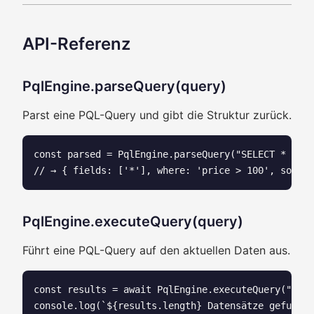
API-Referenz
PqlEngine.parseQuery(query)
Parst eine PQL-Query und gibt die Struktur zurück.
const parsed = PqlEngine.parseQuery("SELECT * WHER
PqlEngine.executeQuery(query)
Führt eine PQL-Query auf den aktuellen Daten aus.
const results = await PqlEngine.executeQuery("SELE