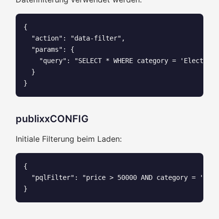
{

  "action": "data-filter",

  "params": {

    "query": "SELECT * WHERE category = 'Electroni
  }

publixxCONFIG
Initiale Filterung beim Laden:
{

  "pqlFilter": "price > 50000 AND category = 'Prem