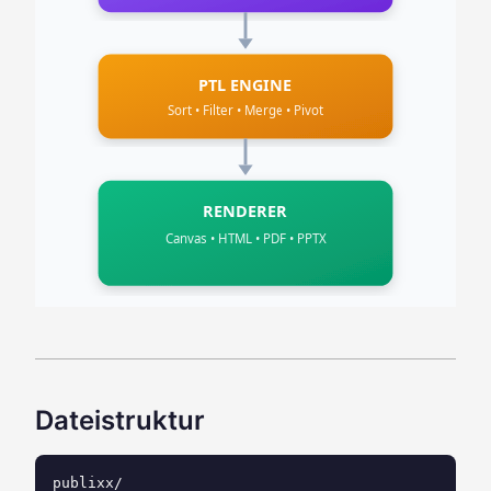
PTL ENGINE
Sort • Filter • Merge • Pivot
RENDERER
Canvas • HTML • PDF • PPTX
Dateistruktur
publixx/
