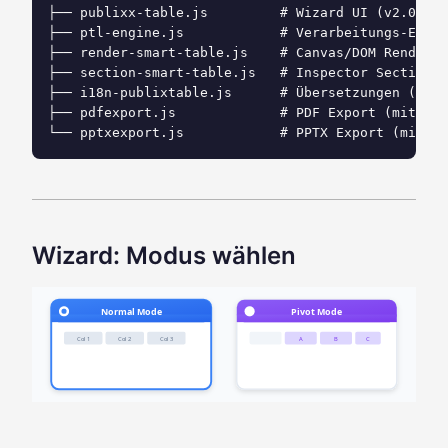
├── publixx-table.js         # Wizard UI (v2.0.0)

├── ptl-engine.js            # Verarbeitungs-Engin
├── render-smart-table.js    # Canvas/DOM Renderer
├── section-smart-table.js   # Inspector Section (
├── i18n-publixtable.js      # Übersetzungen (DE/E
├── pdfexport.js             # PDF Export (mit Sma
Wizard: Modus wählen
Normal Mode
Pivot Mode
Col 1
Col 2
Col 3
A
B
C