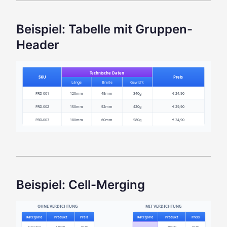
Beispiel: Tabelle mit Gruppen-
Header
Technische Daten
SKU
Preis
Länge
Breite
Gewicht
PRD-001
120mm
45mm
340g
€ 24,90
PRD-002
150mm
52mm
420g
€ 29,90
PRD-003
180mm
60mm
580g
€ 34,90
Beispiel: Cell-Merging
OHNE VERDICHTUNG
MIT VERDICHTUNG
Kategorie
Produkt
Preis
Kategorie
Produkt
Preis
Schrauben
M6x20
0,18€
M6x20
0,18€