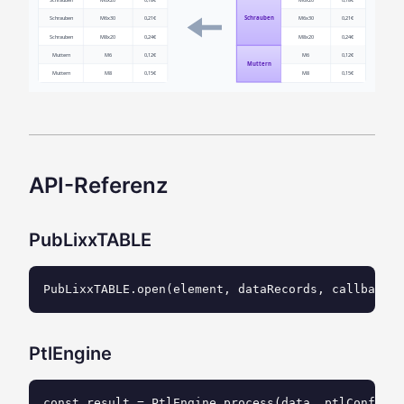
Schrauben
M6x30
0,21€
Schrauben
M6x30
0,21€
Schrauben
M8x20
0,24€
M8x20
0,24€
Muttern
M6
0,12€
M6
0,12€
Muttern
Muttern
M8
0,15€
M8
0,15€
API-Referenz
PubLixxTABLE
PubLixxTABLE.open(element, dataRecords, callback);
PtlEngine
const result = PtlEngine.process(data, ptlConfig);
